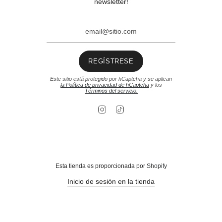
newsletter!
REGÍSTRESE
Este sitio está protegido por hCaptcha y se aplican
la Política de privacidad de hCaptcha
y los
Términos del servicio.
I
T
n
i
s
k
t
T
a
o
g
k
r
a
m
Esta tienda es proporcionada por
Shopify
Inicio de sesión en la tienda